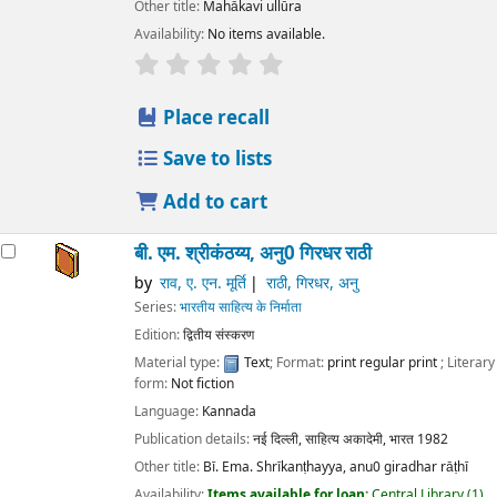
Other title:
Mahākavi ullūra
Availability:
No items available.
star rating
Average : 0.0 out of 5 stars
Place recall
Save to lists
Add to cart
बी. एम. श्रीकंठय्य, अनु0 गिरधर राठी
by
राव, ए. एन. मूर्ति
राठी, गिरधर, अनु
Series:
भारतीय साहित्य के निर्माता
Edition:
द्वितीय संस्करण
Material type:
Text
; Format:
print regular print
; Literary
form:
Not fiction
Language:
Kannada
Publication details:
नई दिल्ली,
साहित्य अकादेमी, भारत
1982
Other title:
Bī. Ema. Shrīkanṭhayya, anu0 giradhar rāṭhī
Availability:
Items available for loan:
Central Library
(1)