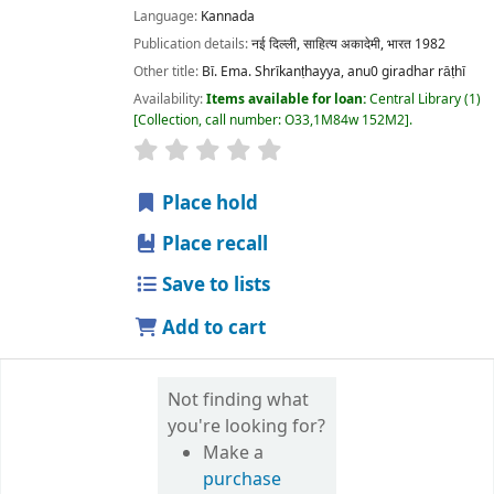
Language:
Kannada
Publication details:
नई दिल्ली,
साहित्य अकादेमी, भारत
1982
Other title:
Bī. Ema. Shrīkanṭhayya, anu0 giradhar rāṭhī
Availability:
Items available for loan:
Central Library
(1)
Collection, call number:
O33,1M84w 152M2
.
star rating
Average : 0.0 out of 5 stars
Place hold
Place recall
Save to lists
Add to cart
Not finding what
you're looking for?
Make a
purchase