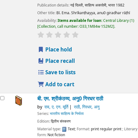
Publication details:
नई दिल्ली,
साहित्य अकादेमी, भारत
1982
Other title:
Bī. Ema. Shrīkanṭhayya, anu0 giradhar rāṭhī
Availability:
Items available for loan:
Central Library
(1)
Collection, call number:
O33,1M84w 152M2
.
star rating
Average : 0.0 out of 5 stars
Place hold
Place recall
Save to lists
Add to cart
बी. एम. श्रीकंठय्य, अनु0 गिरधर राठी
by
राव, ए. एन. मूर्ति
राठी, गिरधर, अनु
Series:
भारतीय साहित्य के निर्माता
Edition:
द्वितीय संस्करण
Material type:
Text
; Format:
print regular print
; Literary
form:
Not fiction