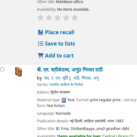
Other title:
Mahākavi ullūra
Availability:
No items available.
star rating
Average : 0.0 out of 5 stars
Place recall
Save to lists
Add to cart
बी. एम. श्रीकंठय्य, अनु0 गिरधर राठी
by
राव, ए. एन. मूर्ति
राठी, गिरधर, अनु
Series:
भारतीय साहित्य के निर्माता
Edition:
द्वितीय संस्करण
Material type:
Text
; Format:
print regular print
; Literary
form:
Not fiction
Language:
Kannada
Publication details:
नई दिल्ली,
साहित्य अकादेमी, भारत
1982
Other title:
Bī. Ema. Shrīkanṭhayya, anu0 giradhar rāṭhī
Availability:
Items available for loan:
Central Library
(1)