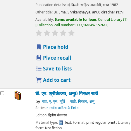
Publication details:
नई दिल्ली,
साहित्य अकादेमी, भारत
1982
Other title:
Bī. Ema. Shrīkanṭhayya, anu0 giradhar rāṭhī
Availability:
Items available for loan:
Central Library
(1)
Collection, call number:
O33,1M84w 152M2
.
star rating
Average : 0.0 out of 5 stars
Place hold
Place recall
Save to lists
Add to cart
बी. एम. श्रीकंठय्य, अनु0 गिरधर राठी
by
राव, ए. एन. मूर्ति
राठी, गिरधर, अनु
Series:
भारतीय साहित्य के निर्माता
Edition:
द्वितीय संस्करण
Material type:
Text
; Format:
print regular print
; Literary
form:
Not fiction