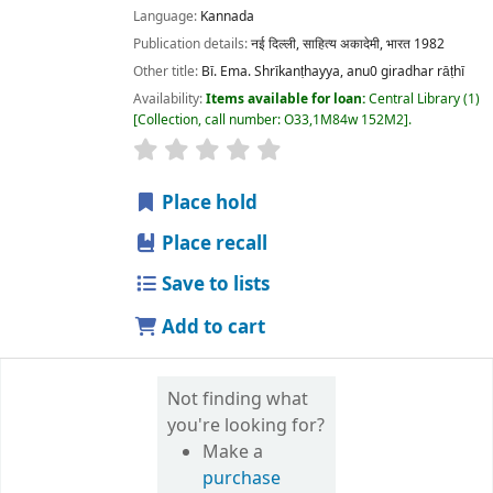
Language:
Kannada
Publication details:
नई दिल्ली,
साहित्य अकादेमी, भारत
1982
Other title:
Bī. Ema. Shrīkanṭhayya, anu0 giradhar rāṭhī
Availability:
Items available for loan:
Central Library
(1)
Collection, call number:
O33,1M84w 152M2
.
star rating
Average : 0.0 out of 5 stars
Place hold
Place recall
Save to lists
Add to cart
Not finding what
you're looking for?
Make a
purchase